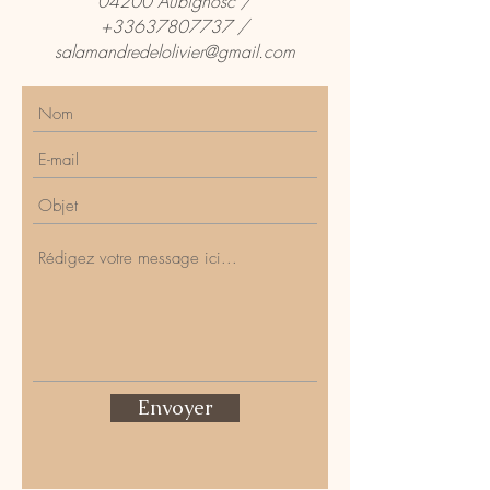
04200 Aubignosc /
+33637807737
/
salamandredelolivier@gmail.com
Envoyer