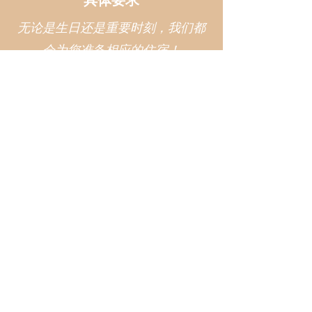
无论是生日还是重要时刻，我们都
会为您准备相应的住宿！
- 自制蛋糕（季节性）
- 一瓶香槟
- 特定装饰
- 蜡烛、卡片……
在您预订时报价并提出要求。
接触
04200 Aubignosc /
+33637807737
/
salamandredelolivier@gmail.com