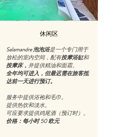
休闲区
Salamandre 泡泡浴
是一个专门用于
放松的室内空间，配有
按摩浴缸
和
按摩床，
并提供精油和面霜。
全年均可进入，但最迟需在旅客抵
达前一天进行预订。
服务中提供浴袍和毛巾。
提供热饮和淡水。
可应要求提供鸡尾酒（预订时）。
价格：每小时 50 欧元