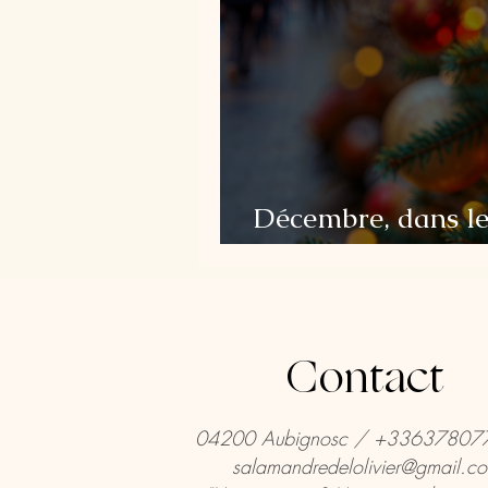
Décembre, dans l
Provence.
Contact
04200 Aubignosc / +33637807
salamandredelolivier@gmail.c