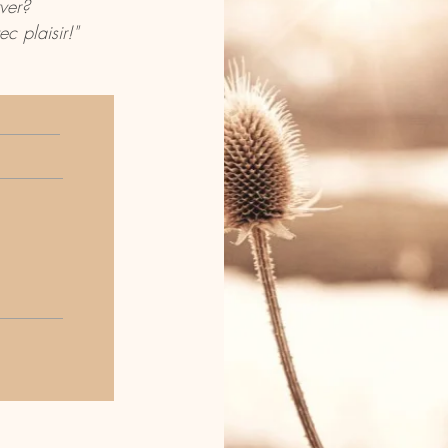
rver?
 plaisir!"