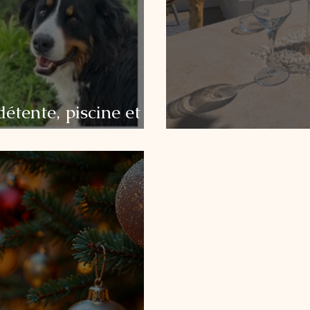
étente, piscine et
andre de l'Olivier"
La simplicité d