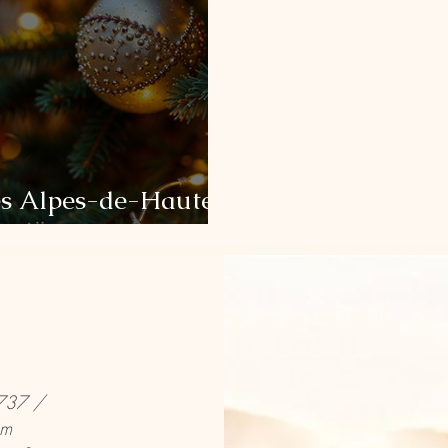
es Alpes-de-Haute-
737 /
om