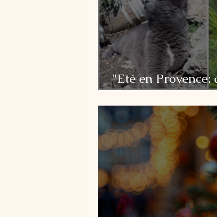
"Eté en Provence: d
oliviers à la Salam